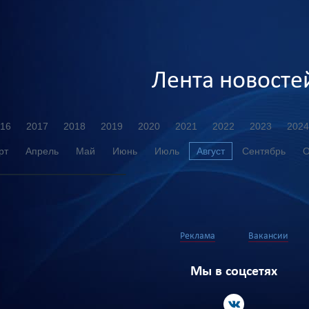
Лента новосте
16
2017
2018
2019
2020
2021
2022
2023
2024
рт
Апрель
Май
Июнь
Июль
Август
Сентябрь
О
Реклама
Вакансии
Мы в соцсетях