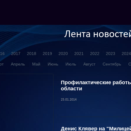
Лента новосте
16
2017
2018
2019
2020
2021
2022
2023
2024
рт
Апрель
Май
Июнь
Июль
Август
Сентябрь
О
Профилактические работы
области
25.01.2014
Денис Клявер на "Милице