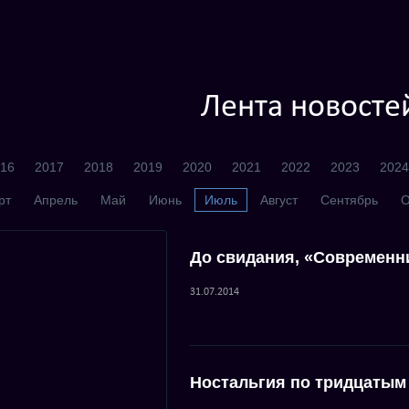
Лента новосте
16
2017
2018
2019
2020
2021
2022
2023
2024
рт
Апрель
Май
Июнь
Июль
Август
Сентябрь
О
До свидания, «Современн
31.07.2014
Ностальгия по тридцатым