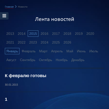
Главная
Новости
Лента новостей
2013
2014
2015
2016
2017
2018
2019
2020
2021
2022
2023
2024
2025
2026
Январь
Февраль
Март
Апрель
Май
Июнь
Июль
Август
Сентябрь
Октябрь
Ноябрь
Декабрь
К февралю готовы
30.01.2015
1