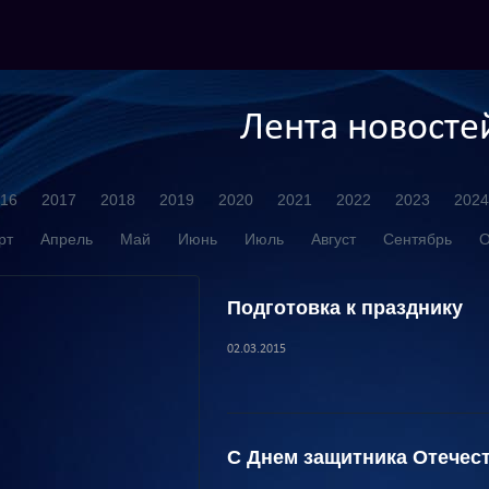
Лента новосте
16
2017
2018
2019
2020
2021
2022
2023
2024
рт
Апрель
Май
Июнь
Июль
Август
Сентябрь
О
Подготовка к празднику
02.03.2015
С Днем защитника Отечест