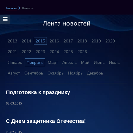
Главная
Новости
Лента новостей
2013
2014
2015
2016
2017
2018
2019
2020
2021
2022
2023
2024
2025
2026
Январь
Февраль
Март
Апрель
Май
Июнь
Июль
Август
Сентябрь
Октябрь
Ноябрь
Декабрь
Подготовка к празднику
02.03.2015
С Днем защитника Отечества!
23.02.2015