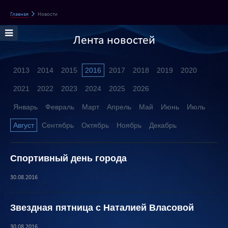
Главная
Новости
Лента новостей
2013
2014
2015
2016
2017
2018
2019
2020
2021
2022
2023
2024
2025
2026
Январь
Февраль
Март
Апрель
Май
Июнь
Июль
Август
Сентябрь
Октябрь
Ноябрь
Декабрь
Спортивный день города
30.08.2016
Звездная пятница с Наталией Власовой
30.08.2016