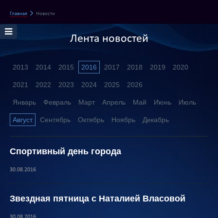
Главная
Новости
Лента новостей
2013
2014
2015
2016
2017
2018
2019
2020
2021
2022
2023
2024
2025
2026
Январь
Февраль
Март
Апрель
Май
Июнь
Июль
Август
Сентябрь
Октябрь
Ноябрь
Декабрь
Спортивный день города
30.08.2016
Звездная пятница с Наталией Власовой
30.08.2016