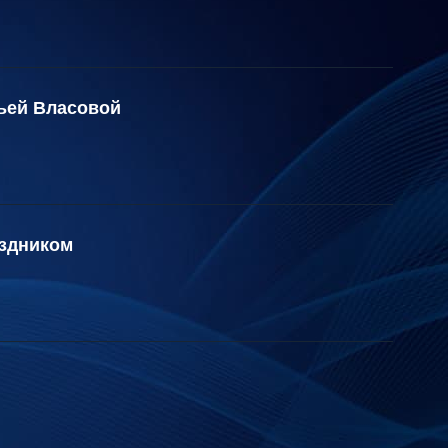
льей Власовой
здником