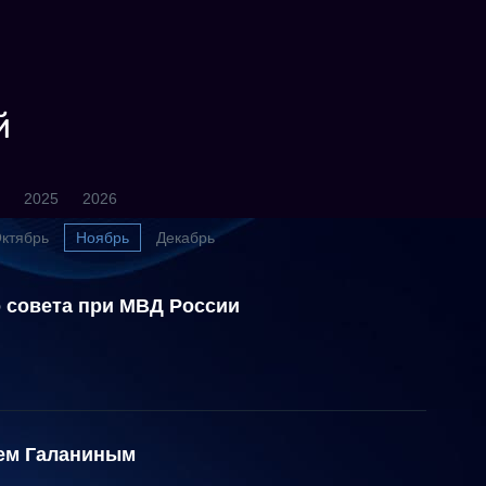
й
2025
2026
ктябрь
Ноябрь
Декабрь
 совета при МВД России
еем Галаниным