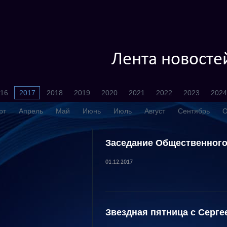
Лента новосте
16
2017
2018
2019
2020
2021
2022
2023
2024
рт
Апрель
Май
Июнь
Июль
Август
Сентябрь
О
Заседание Общественного
01.12.2017
Звездная пятница с Серг