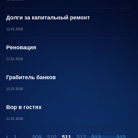
Долги за капитальный ремонт
12.01.2018
Реновация
11.01.2018
Грабитель банков
11.01.2018
Вор в гостях
11.01.2018
1
...
509
510
511
512
513
...
515