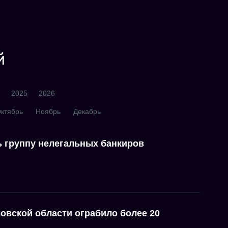
й
2025
2026
ктябрь
Ноябрь
Декабрь
ь группу нелегальных банкиров
овской области ограбило более 20