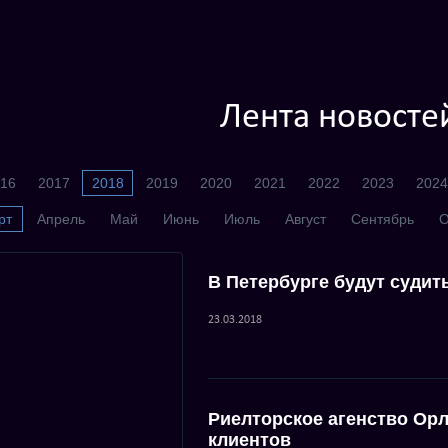
Лента новосте
16
2017
2018
2019
2020
2021
2022
2023
2024
рт
Апрель
Май
Июнь
Июль
Август
Сентябрь
О
В Петербурге будут судит
23.03.2018
Риелторское агенство Орл
клиентов