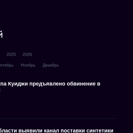
й
2025
2026
ктябрь
Ноябрь
Декабрь
па Куиджи предъявлено обвинение в
я
бласти выявили канал поставки синтетики