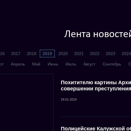
Лента новосте
16
2017
2018
2019
2020
2021
2022
2023
2024
рт
Апрель
Май
Июнь
Июль
Август
Сентябрь
О
Похитителю картины Архи
совершении преступлени
29.01.2019
Полицейские Калужской о