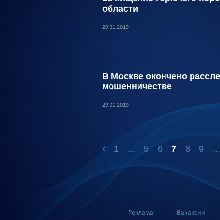
области
29.01.2019
В Москве окончено рассл
мошенничестве
29.01.2019
1
...
5
6
7
8
9
..
Реклама
Вакансии