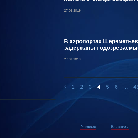
27.02.2019
В аэропортах Шереметьев
задержаны подозреваемые
27.02.2019
1
2
3
4
5
6
...
4
Реклама
Вакансии