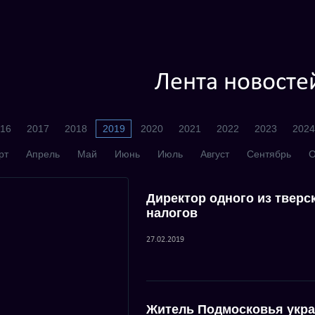
Лента новосте
16
2017
2018
2019
2020
2021
2022
2023
2024
рт
Апрель
Май
Июнь
Июль
Август
Сентябрь
О
Директор одного из тверс
налогов
27.02.2019
Житель Подмосковья укра