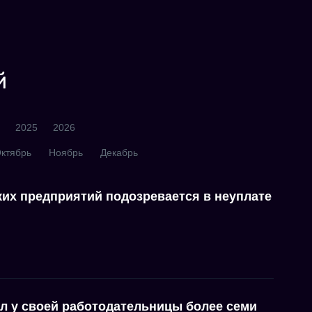
й
2025
2026
ктябрь
Ноябрь
Декабрь
ких предприятий подозревается в неуплате
л у своей работодательницы более семи