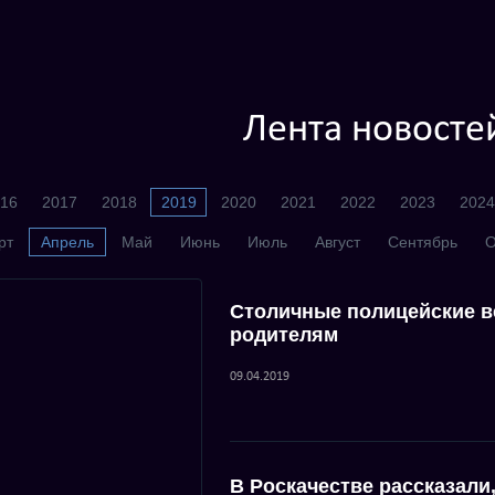
Лента новосте
16
2017
2018
2019
2020
2021
2022
2023
2024
рт
Апрель
Май
Июнь
Июль
Август
Сентябрь
О
Столичные полицейские в
родителям
09.04.2019
В Роскачестве рассказали