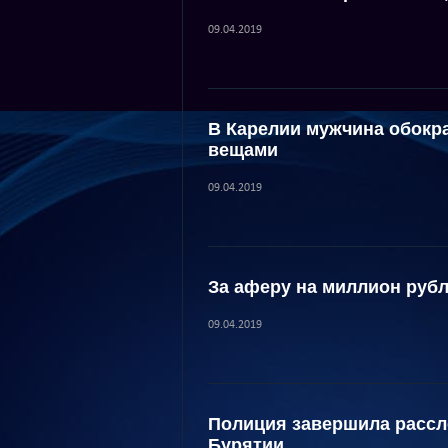
09.04.2019
В Карелии мужчина обокр
вещами
09.04.2019
За аферу на миллион руб
09.04.2019
Полиция завершила рассл
Бурятии