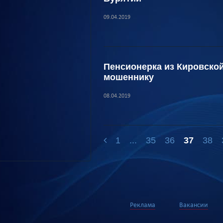
09.04.2019
Пенсионерка из Кировской
мошеннику
08.04.2019
1
...
35
36
37
38
Реклама
Вакансии