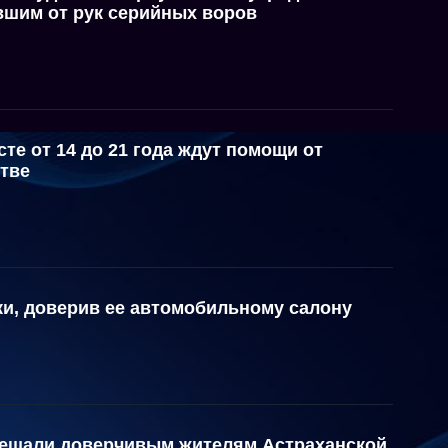
вшим от рук серийных воров
те от 14 до 21 года ждут помощи от
стве
и, доверив ее автомобильному салону
бещали доверчивым жителям Астраханской