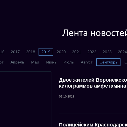
Лента новосте
16
2017
2018
2019
2020
2021
2022
2023
2024
рт
Апрель
Май
Июнь
Июль
Август
Сентябрь
О
Двое жителей Воронежской
килограммов амфетамина 
01.10.2019
Полицейским Краснодарск