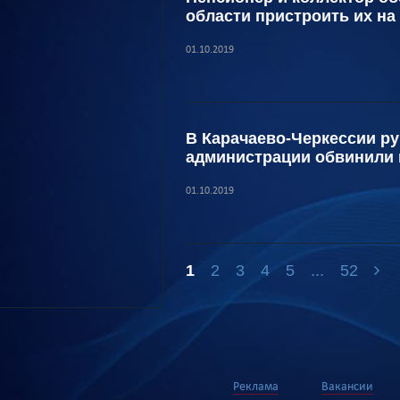
области пристроить их на
01.10.2019
В Карачаево-Черкессии ру
администрации обвинили 
01.10.2019
1
2
3
4
5
...
52
Реклама
Вакансии