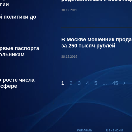
гии
30.12.2019
й политики до
В Москве мошенник прода
за 250 тысяч рублей
рвые паспорта
ольникам
30.12.2019
 росте числа
1
2
3
4
5
...
45
-сфере
Реклама
Вакансии