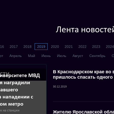
Лента новосте
16
2017
2018
2019
2020
2021
2022
2023
2024
рт
Апрель
Май
Июнь
Июль
Август
Сентябрь
О
В Краснодарском крае во
сти
ниверситете МВД
пришлось спасать одного 
тя наградили
30.12.2019
жавшего
 нападении с
ном метро
к на станции
Жителю Ярославской обла