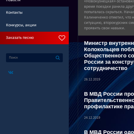
Новости
«Новокузнецкая» остановил
время поездки ранила друг
попыталась скрыться. Нача
Контакты
Калиниченко отметил, что 
ситуацию, второкурсник см
Конкурсы, акции
проявить свои навыки.
Заказать песню
Министр внутренн
Колокольцев побл
Общественного со
России за констр
сотрудничество
26.12.2019
В МВД России про
Правительственно
профилактике пр
24.12.2019
В МВД России од