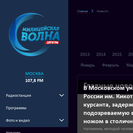
Главная
Новости
2013
2014
2015
20
Январь
Февраль
Ма
МОСКВА
107,8 FM
Главные ново
В Московском у
России им. Кико
Радиостанция
курсанта, задер
Программы
подозреваемую в
ножом в столич
Фото и видео
Напомним, молодой челове