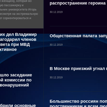
 женщину, которая во
распространение героина
ую пассажирку и
льник университета Игорь
30.12.2019
несмотря на экстремальную
ог сориентироваться и
их дел Владимир
Общественная палата зап
агодарил членов
вета при МВД
30.12.2019
уктивное
В Москве приезжий угнал 
шло заседание
30.12.2019
й комиссии по
авонарушений
Большинство россиян поп
обрили основные
родственникам и всем лю