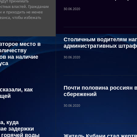
будут принимать
стных властей. Гражданам
30.06.2020
и и приходить не менее
сеанса, чтобы избежать
Столичным водителям нап
второе место в
административных штра
оличеству
ов на наличие
30.06.2020
уса
Почти половина россиян 
сказали, как
сбережений
ещей
30.06.2020
а, куда
чае задержки
 горячей воды
Житель Кубани стал жертв