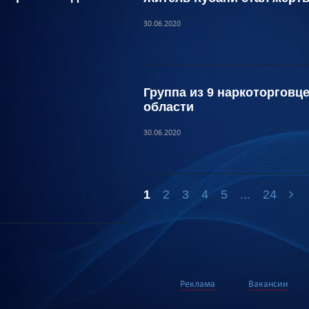
30.06.2020
Группа из 9 наркоторговц
области
30.06.2020
1
2
3
4
5
...
24
Реклама
Вакансии