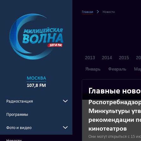
Главная
Новости
2013
2014
2015
20
Январь
Февраль
Ма
МОСКВА
107,8 FM
Главные ново
Роспотребнадзор
Радиостанция
Минкультуры ут
Программы
рекомендации п
кинотеатров
Фото и видео
Они могут открыться с 15 и