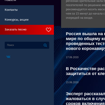
Новости
регионах зрительные залы 
посетителей по решению ме
рекомендуется носить маск
Контакты
чем за 15 минут до начала 
очередей на входе.
Конкурсы, акции
Заказать песню
Россия вышла на 
мире по общему к
проведенных тест
нового коронавир
17.06.2020
В Роскачестве рас
защититься от кл
15.06.2020
Эксперт рассказал
жаловаться в слу
сроков включения