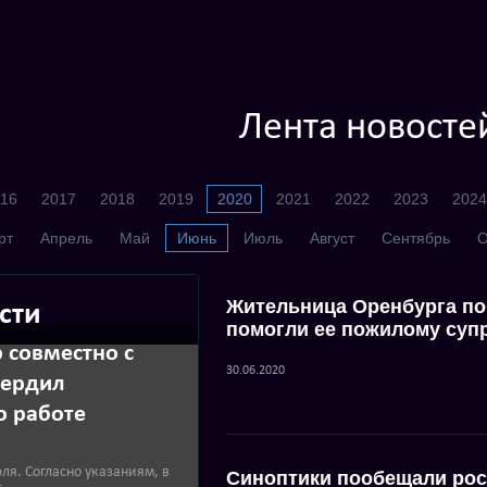
Лента новосте
16
2017
2018
2019
2020
2021
2022
2023
2024
рт
Апрель
Май
Июнь
Июль
Август
Сентябрь
О
Жительница Оренбурга по
сти
помогли ее пожилому суп
 совместно с
30.06.2020
вердил
о работе
юля. Согласно указаниям, в
Синоптики пообещали ро