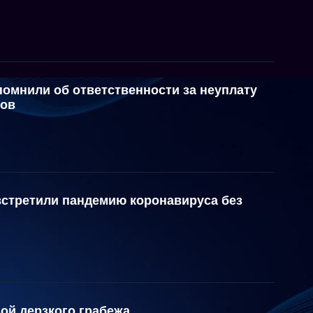
омнили об ответственности за неуплату
фов
встретили пандемию коронавируса без
ой дерзкого грабежа