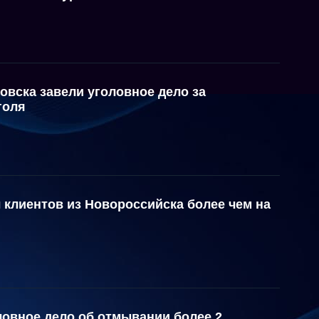
вска завели уголовное дело за
голя
 клиентов из Новороссийска более чем на
ловное дело об отмывании более 2