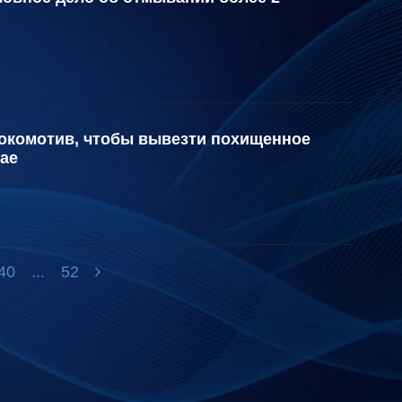
окомотив, чтобы вывезти похищенное
рае
40
...
52