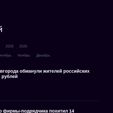
й
2025
2026
ктябрь
Ноябрь
Декабрь
вгорода обманули жителей российских
в рублей
р фирмы-подрядчика похитил 14