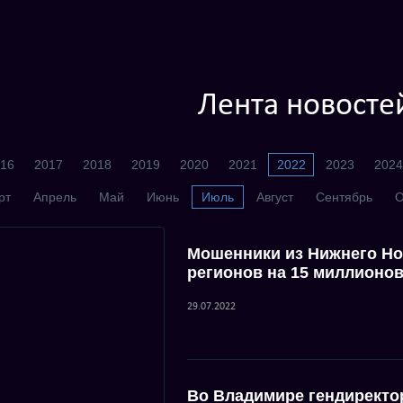
Лента новосте
16
2017
2018
2019
2020
2021
2022
2023
2024
рт
Апрель
Май
Июнь
Июль
Август
Сентябрь
О
Мошенники из Нижнего Но
регионов на 15 миллионо
29.07.2022
Во Владимире гендиректо