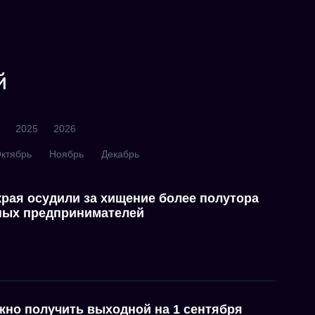
й
2025
2026
ктябрь
Ноябрь
Декабрь
края осудили за хищение более полутора
ных предпринимателей
ожно получить выходной на 1 сентября