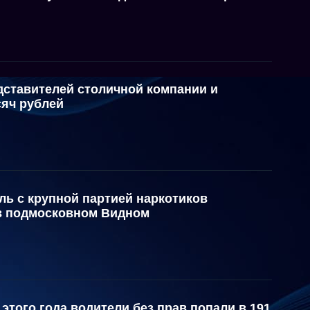
ставителей столичной компании и
сяч рублей
ь с крупной партией наркотиков
в подмосковном Видном
этого года водители без прав попали в 191