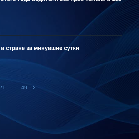
в стране за минувшие сутки
21
...
49