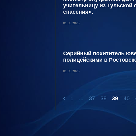
учительницу из Тульской 
спасения».
01.09.2023
Серийный похититель юв
полицейскими в Ростовск
01.09.2023
1
...
37
38
39
40