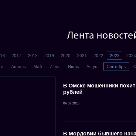
Лента новосте
16
2017
2018
2019
2020
2021
2022
2023
2024
рт
Апрель
Май
Июнь
Июль
Август
Сентябрь
О
В Омске мошенники похит
рублей
04.09.2023
В Мордовии бывшего нача