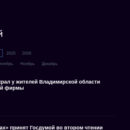
й
2025
2026
ктябрь
Ноябрь
Декабрь
крал у жителей Владимирской области
ей фирмы
ах» принят Госдумой во втором чтении