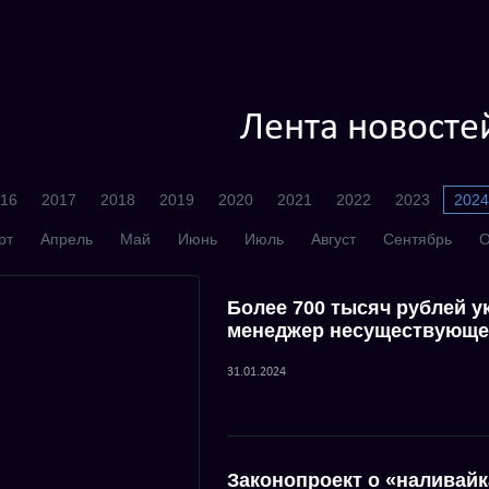
Лента новосте
16
2017
2018
2019
2020
2021
2022
2023
2024
рт
Апрель
Май
Июнь
Июль
Август
Сентябрь
О
Более 700 тысяч рублей у
менеджер несуществующ
31.01.2024
Законопроект о «наливайк