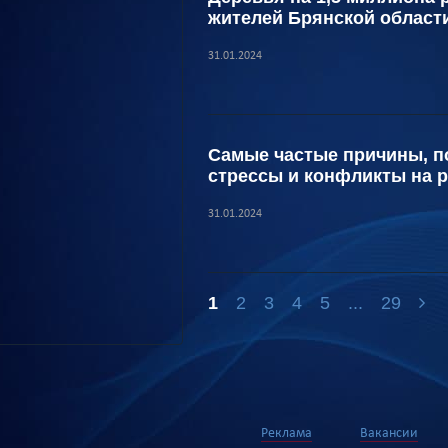
жителей Брянской област
31.01.2024
Самые частые причины, п
стрессы и конфликты на 
31.01.2024
1
2
3
4
5
...
29
Реклама
Вакансии