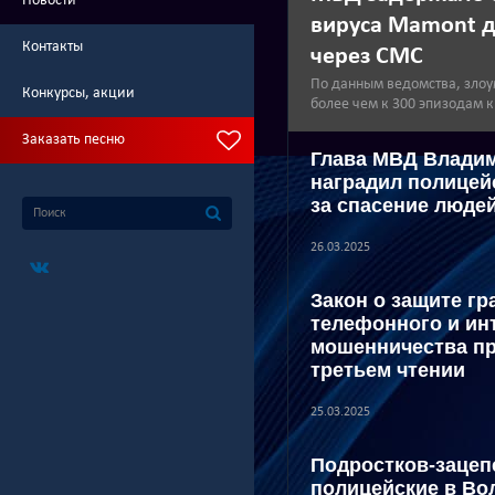
Новости
вируса Mamont д
Контакты
через СМС
По данным ведомства, зло
Конкурсы, акции
более чем к 300 эпизодам 
Заказать песню
Глава МВД Влади
наградил полицей
за спасение люде
26.03.2025
Закон о защите гр
телефонного и ин
мошенничества пр
третьем чтении
25.03.2025
Подростков-зацеп
полицейские в Во