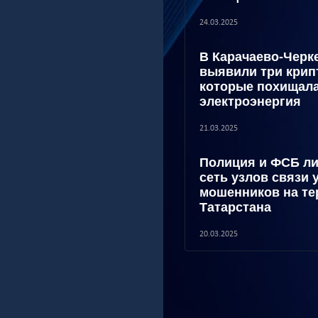
24.03.2025
В Карачаево-Черк
выявили три кри
которые похищал
электроэнергия
21.03.2025
Полиция и ФСБ л
сеть узлов связи 
мошенников на те
Татарстана
20.03.2025