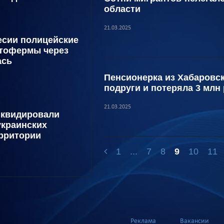
области
21.03.2025
есии полицейские
птофермы через
ась
Пенсионерка из Хабаровс
подруги и потеряла 3 млн
21.03.2025
иквидировали
украинских
рритории
1
...
7
8
9
10
11
Реклама
Вакансии