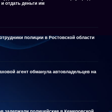
 и отдать деньги им
отрудники полиции в Ростовской области
аховой агент обманула автовладельцев на
ов задержали полицейские в Кемеровской