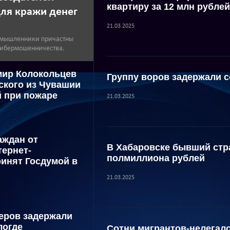
квартиру за 12 млн рублей
ля кражи денег
21.03.2025
умышленники причастны
кибермошенничества.
мир Колокольцев
Группу воров задержали с
ского из Чувашии
й при пожаре
21.03.2025
аждан от
В Хабаровске бывший стр
тернет-
полмиллиона рублей
инят Госдумой в
21.03.2025
еров задержали
логде
Сотни мигрантов-нелегал