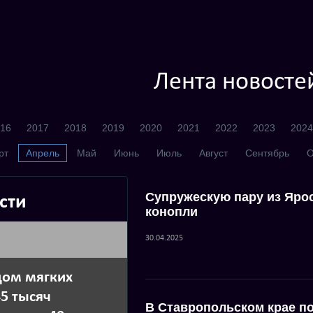
Лента новосте
16
2017
2018
2019
2020
2021
2022
2023
2024
рт
Апрель
Май
Июнь
Июль
Август
Сентябрь
О
Супружескую пару из Яро
сти
конопли
30.04.2025
дом мягких
5 тысяч
В Ставропольском крае п