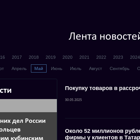
Лента новосте
16
2017
2018
2019
2020
2021
2022
2023
2024
рт
Апрель
Май
Июнь
Июль
Август
Сентябрь
О
Покупку товаров в рассро
сти
30.05.2025
них дел России
ольцев
Около 52 миллионов рубл
фирмы у клиентов в Тата
воим кубинским