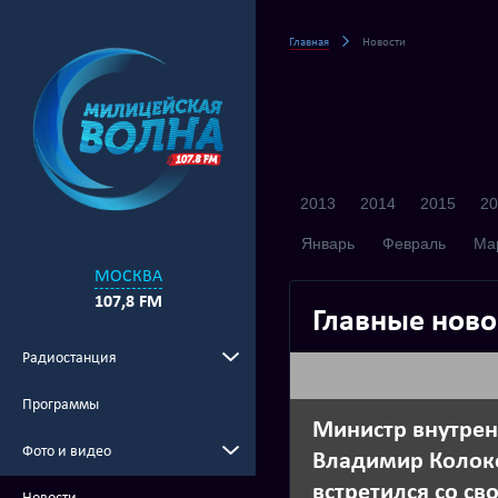
Главная
Новости
2013
2014
2015
20
Январь
Февраль
Ма
МОСКВА
107,8 FM
Главные ново
Радиостанция
Программы
Министр внутрен
Фото и видео
Владимир Колок
встретился со с