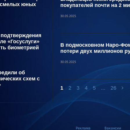
 смелых юных
покупателей почти на 2 м
30.05.2025
 подтверждения
ле «Госуслуги»
В подмосковном Наро-Фом
ть биометрией
потери двух миллионов р
30.05.2025
редили об
ических схем с
»
1
2
3
4
5
...
26
Реклама
Вакансии