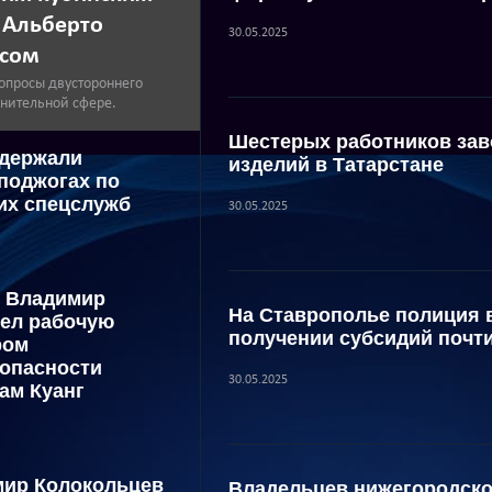
 Альберто
30.05.2025
асом
опросы двустороннего
анительной сфере.
Шестерых работников зав
адержали
изделий в Татарстане
поджогах по
их спецслужб
30.05.2025
и Владимир
На Ставрополье полиция 
ел рабочую
получении субсидий почти
ром
опасности
30.05.2025
ам Куанг
мир Колокольцев
Владельцев нижегородско