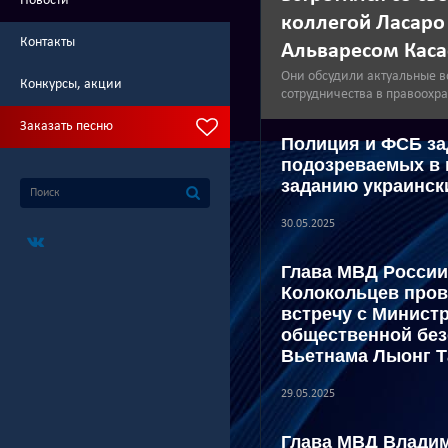
Новости
коллегой Ласаро
Контакты
Альваресом Кас
Они обсудили актуальные в
Конкурсы, акции
сотрудничества в правоохр
Заказать песню
Полиция и ФСБ з
подозреваемых в 
заданию украинск
30.05.2025
Глава МВД Росси
Колокольцев пров
встречу с Минист
общественной без
Вьетнама Лыонг Т
29.05.2025
Глава МВД Влади