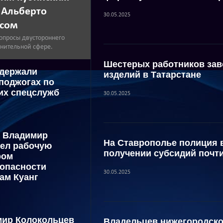
 Альберто
30.05.2025
асом
опросы двустороннего
анительной сфере.
Шестерых работников зав
адержали
изделий в Татарстане
поджогах по
их спецслужб
30.05.2025
и Владимир
На Ставрополье полиция 
ел рабочую
получении субсидий почти
ром
опасности
30.05.2025
ам Куанг
мир Колокольцев
Владельцев нижегородско