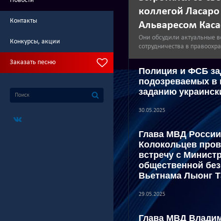
Новости
коллегой Ласаро
Контакты
Альваресом Кас
Они обсудили актуальные в
Конкурсы, акции
сотрудничества в правоохр
Заказать песню
Полиция и ФСБ з
подозреваемых в 
заданию украинск
30.05.2025
Глава МВД Росси
Колокольцев пров
встречу с Минист
общественной без
Вьетнама Лыонг Т
29.05.2025
Глава МВД Влади