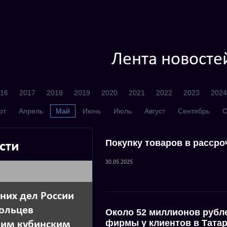
Лента новосте
16
2017
2018
2019
2020
2021
2022
2023
2024
рт
Апрель
Май
Июнь
Июль
Август
Сентябрь
О
Покупку товаров в рассро
сти
30.05.2025
них дел России
ольцев
Около 52 миллионов рубл
фирмы у клиентов в Тата
воим кубинским