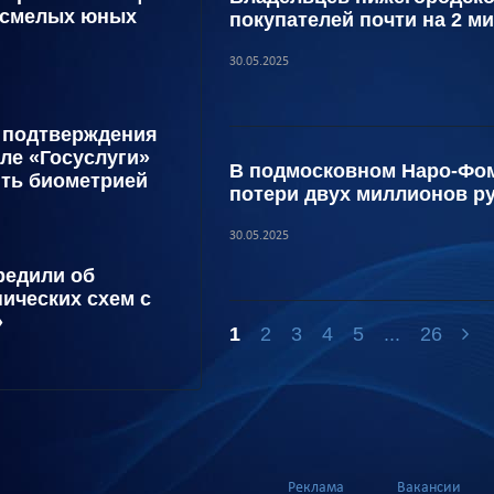
 смелых юных
покупателей почти на 2 м
30.05.2025
 подтверждения
ле «Госуслуги»
В подмосковном Наро-Фом
ть биометрией
потери двух миллионов р
30.05.2025
редили об
ических схем с
»
1
2
3
4
5
...
26
Реклама
Вакансии