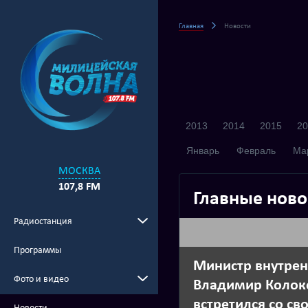
Главная
Новости
2013
2014
2015
20
Январь
Февраль
Ма
МОСКВА
107,8 FM
Главные ново
Радиостанция
Программы
Министр внутрен
Фото и видео
Владимир Колок
встретился со с