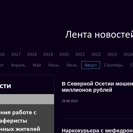
Лента новосте
16
2017
2018
2019
2020
2021
2022
2023
2024
рт
Апрель
Май
Июнь
Июль
Август
Сентябрь
О
В Северной Осетии мошен
сти
миллионов рублей
29.08.2025
ния работе с
аферисты
ичных жителей
Наркокурьера с мефедрон