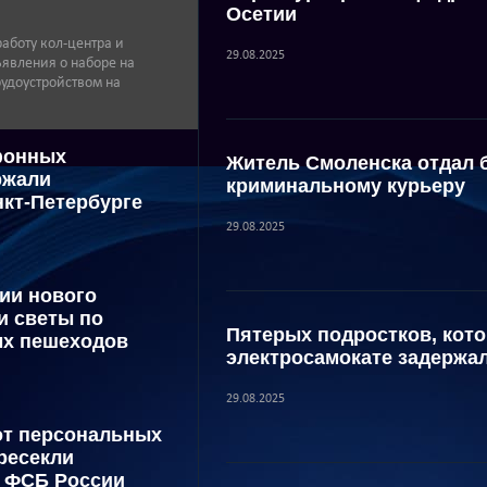
Осетии
аботу кол-центра и
29.08.2025
ъявления о наборе на
удоустройством на
фонных
Житель Смоленска отдал 
ржали
криминальному курьеру
нкт-Петербурге
29.08.2025
ии нового
и светы по
Пятерых подростков, кот
ых пешеходов
электросамокате задержа
29.08.2025
от персональных
ресекли
и ФСБ России