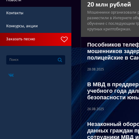
Новости
20 млн рублей
Мошенники организовали р
Контакты
разместили в Интернете об
обучение с последующим тр
Конкурсы, акции
крупных криптобиржах.
Заказать песню
Пособников теле
мошенников заде
полицейские в Са
28.08.2025
В МВД в преддвер
учебного года дал
безопасности юн
26.08.2025
Незаконный обор
данных граждан п
сотрудники МВД 