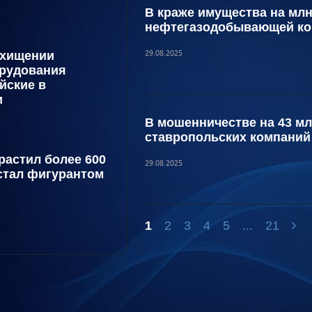
В краже имущества на мл
нефтегазодобывающей к
 хищении
29.08.2025
орудования
йские в
и
В мошенничестве на 43 м
ставропольских компаний
астил более 600
29.08.2025
 стал фигурантом
1
2
3
4
5
...
21