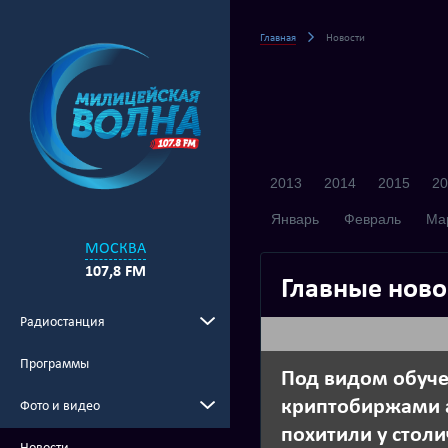
Главная
Новости
2013
2014
2015
20
Январь
Февраль
Ма
МОСКВА
107,8 FM
Главные ново
Радиостанция
Программы
Под видом обуче
криптобиржами 
Фото и видео
похитили у стол