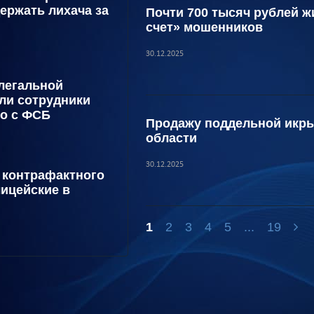
ержать лихача за
Почти 700 тысяч рублей 
счет» мошенников
30.12.2025
легальной
ли сотрудники
о с ФСБ
Продажу поддельной икры
области
30.12.2025
к контрафактного
лицейские в
1
2
3
4
5
...
19