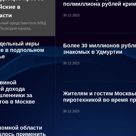
полмиллиона рублей крим
йские в
асти
30.12.2025
ьный представитель МВД
 Телеграм-канале.
ддельный икры
Более 30 миллионов рубл
е в подпольном
знакомых в Удмуртии
ье
30.12.2025
овиной
й дохода
Жителям и гостям Москвы
шленники за
пиротехникой во время п
тов в Москве
30.12.2025
номной области
шлось применить