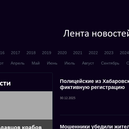
Лента новосте
16
2017
2018
2019
2020
2021
2022
2023
2024
рт
Апрель
Май
Июнь
Июль
Август
Сентябрь
О
Полицейские из Хабаровск
сти
фиктивную регистрацию
30.12.2025
Мошенники убедили жител
одавцов крабов