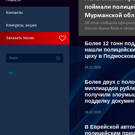
Новости
поймали полице
Контакты
Мурманской обл
Об этом сообщила официал
Конкурсы, акции
России Ирина Волк в своем
Заказать песню
Более 12 тонн по
нашли полицейски
цеху в Подмосков
29.12.2025
Более двух с пол
миллиардов рубле
получили злоумы
подделку докумен
26.12.2025
В Еврейской авто
полицейским при