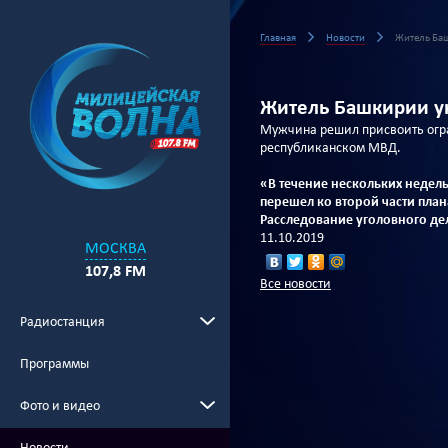
Главная
Новости
Житель Баш
Житель Башкирии ук
Мужчина решил присвоить огра
республиканском МВД.
«В течение нескольких недел
перешел ко второй части план
Расследование уголовного де
11.10.2019
МОСКВА
107,8 FM
Все новости
Радиостанция
Программы
Фото и видео