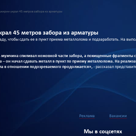
кирии украл 45 метров забора из арматуры
рал 45 метров забора из арматуры
ду, чтобы сдать ее в пункт приема металлолома и подзаработать. На вып
ь мужчина спиливал ножовкой части забора, а похищенные фрагменты 
а – он начал сдавать металл в пункт по приему металлолома. На реали
ла в отношении подозреваемого продолжается»,
- рассказал представи
Реклама
Вакансии
Мы в соцсетях