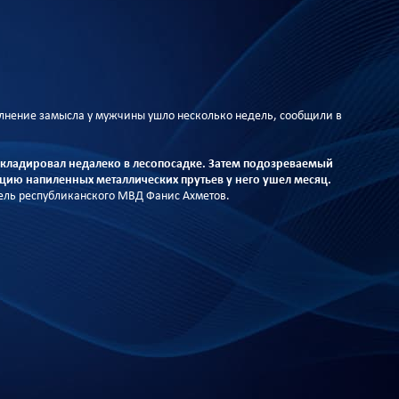
олнение замысла у мужчины ушло несколько недель, сообщили в
складировал недалеко в лесопосадке. Затем подозреваемый
зацию напиленных металлических прутьев у него ушел месяц.
тель республиканского МВД Фанис Ахметов.