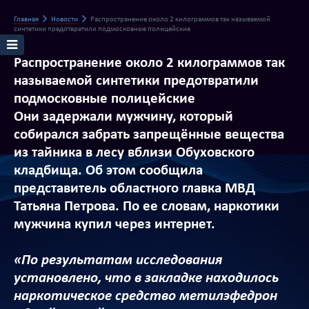
Главная
Новости
Распространение около 2 килограммов так называемой
синтетики предотвратили подмосковные полицейские
Распространение около 2 килограммов так
называемой синтетики предотвратили
подмосковные полицейские
Они задержали мужчину, который
собирался забрать запрещённые вещества
из тайника в лесу вблизи Обуховского
кладбища. Об этом сообщила
представитель областного главка МВД
Татьяна Петрова. По ее словам, наркотики
мужчина купил через интернет.
«По результатам исследования
установлено, что в закладке находилось
наркотическое средство метилэфедрон