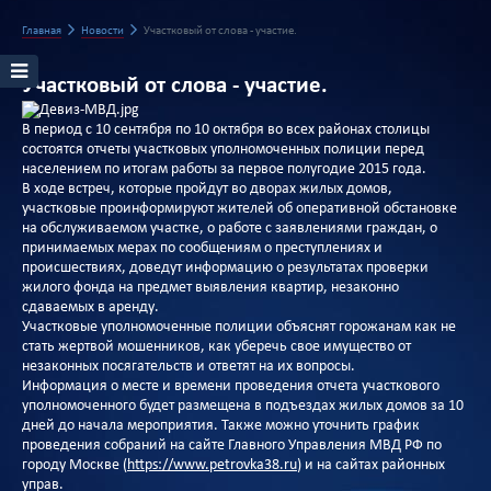
Главная
Новости
Участковый от слова - участие.
Участковый от слова - участие.
В период с 10 сентября по 10 октября во всех районах столицы
состоятся отчеты участковых уполномоченных полиции перед
населением по итогам работы за первое полугодие 2015 года.
В ходе встреч, которые пройдут во дворах жилых домов,
участковые проинформируют жителей об оперативной обстановке
на обслуживаемом участке, о работе с заявлениями граждан, о
принимаемых мерах по сообщениям о преступлениях и
происшествиях, доведут информацию о результатах проверки
жилого фонда на предмет выявления квартир, незаконно
сдаваемых в аренду.
Участковые уполномоченные полиции объяснят горожанам как не
стать жертвой мошенников, как уберечь свое имущество от
незаконных посягательств и ответят на их вопросы.
Информация о месте и времени проведения отчета участкового
уполномоченного будет размещена в подъездах жилых домов за 10
дней до начала мероприятия. Также можно уточнить график
проведения собраний на сайте Главного Управления МВД РФ по
городу Москве (
https://www.petrovka38.ru
) и на сайтах районных
управ.