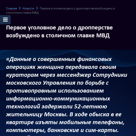
Главная
Новости
Первое уголовное дело о дропперстве возбуждено в
столичном главке МВД
Первое уголовное дело о дропперстве
возбуждено в столичном главке МВД
«Данные о совершенных финансовых
операциях женщина передавала своим
кураторам через мессенджер Сотрудники
московского Управления по борьбе с
противоправным использованием
информационно-коммуникационных
технологий задержали 52-летнюю
жительницу Москвы. В ходе обыска в ее
квартире изъяты мобильные телефоны,
компьютеры, банковские и сим-карты.