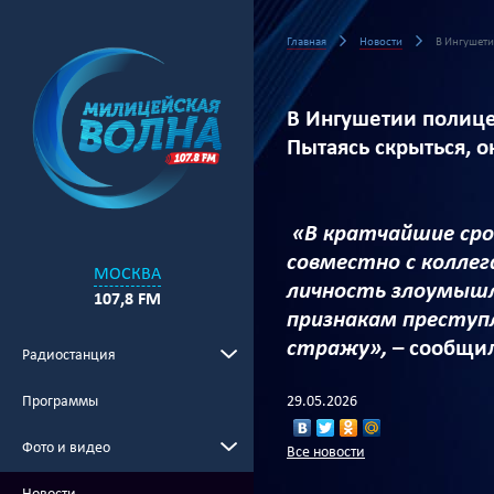
Главная
Новости
В Ингушети
В Ингушетии полице
Пытаясь скрыться, 
«В кратчайшие сро
совместно с коллег
МОСКВА
личность злоумышл
107,8 FM
признакам преступ
стражу»,
– сообщи
Радиостанция
29.05.2026
Программы
Фото и видео
Все новости