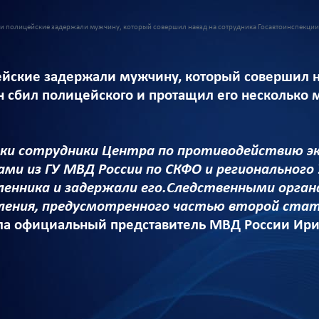
и полицейские задержали мужчину, который совершил наезд на сотрудника Госавтоинспекции
йские задержали мужчину, который совершил н
он сбил полицейского и протащил его несколько 
ки сотрудники Центра по противодействию э
ами из ГУ МВД России по СКФО и регионального
енника и задержали его.Следственными органа
ления, предусмотренного частью второй стать
ла официальный представитель МВД России Ири