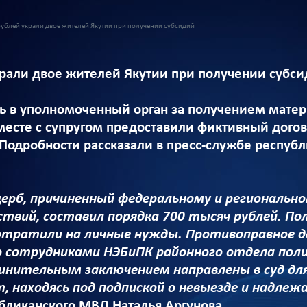
рублей украли двое жителей Якутии при получении субсидий
крали двое жителей Якутии при получении субс
 в уполномоченный орган за получением матери
сте с супругом предоставили фиктивный догов
 Подробности рассказали в пресс-службе респуб
рб, причиненный федеральному и региональн
ствий, составил порядка 700 тысяч рублей. П
тратили на личные нужды. Противоправное де
 сотрудниками НЭБиПК районного отдела полиц
нительным заключением направлены в суд для
 находясь под подпиской о невыезде и надлеж
бликанского МВД Наталья Аргунова.