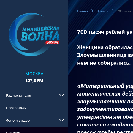
Главная
Новости
700 тысяч 
700 тысяч рублей у
Женщина обратилась
Злоумышленница вме
нем не собирались.
МОСКВА
107,8 FM
«Материальный уще
мошеннических дей
Радиостанция
злоумышленники по
Программы
задокументировано
утвержденным обви
Фото и видео
сожители ожидают,
пресс-службы респу