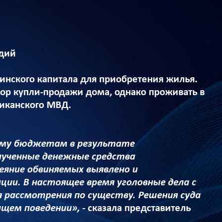
идий
нского капитала для приобретения жилья.
ор купли-продажи дома, однако проживать в
ликанского МВД.
ому бюджетам в результате
олученные денежные средства
яние обвиняемых выявлено и
ии. В настоящее время уголовные дела с
 рассмотрения по существу. Решения суда
ащем поведении»,
- сказала представитель