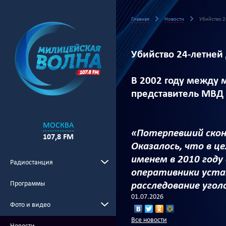
Главная
Новости
Убийство 2
Убийство 24-летней
В 2002 году между 
представитель МВД 
МОСКВА
«Потерпевший скон
107,8 FM
Оказалось, что в ц
именем в 2010 году
Радиостанция
оперативники уста
Программы
расследование угол
01.07.2026
Фото и видео
Все новости