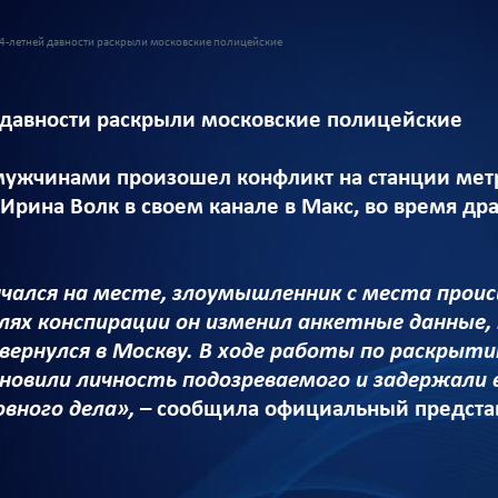
4-летней давности раскрыли московские полицейские
 давности раскрыли московские полицейские
мужчинами произошел конфликт на станции ме
Ирина Волк в своем канале в Макс, во время др
чался на месте, злоумышленник с места проис
елях конспирации он изменил анкетные данные,
 вернулся в Москву. В ходе работы по раскры
новили личность подозреваемого и задержали 
овного дела»,
– сообщила официальный предста