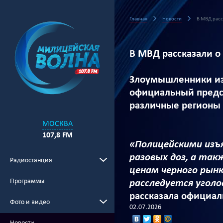
Главная
Новости
В МВД расс
В МВД рассказали о
Злоумышленники из
официальный предст
различные регионы 
МОСКВА
107,8 FM
«Полицейскими изъя
разовых доз, а так
Радиостанция
ценам черного рын
Программы
расследуется уголо
рассказала официал
Фото и видео
02.07.2026