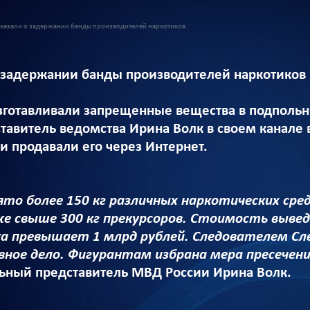
казали о задержании банды производителей наркотиков
 задержании банды производителей наркотиков
готавливали запрещенные вещества в подпольн
авитель ведомства Ирина Волк в своем канале в
и продавали его через Интернет.
то более 150 кг различных наркотических сре
же свыше 300 кг прекурсоров. Стоимость выве
ка превышает 1 млрд рублей. Следователем С
вное дело. Фигурантам избрана мера пресечени
ьный представитель МВД России Ирина Волк.