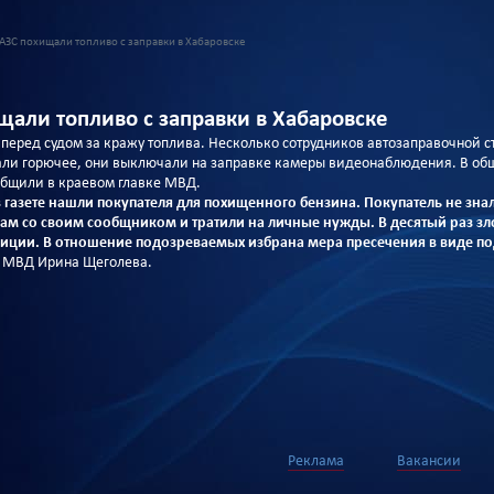
АЗС похищали топливо с заправки в Хабаровске
щали топливо с заправки в Хабаровске
перед судом за кражу топлива. Несколько сотрудников автозаправочной с
и горючее, они выключали на заправке камеры видеонаблюдения. В обще
общили в краевом главке МВД.
газете нашли покупателя для похищенного бензина. Покупатель не зна
м со своим сообщником и тратили на личные нужды. В десятый раз з
иции. В отношение подозреваемых избрана мера пресечения в виде п
а МВД Ирина Щеголева.
Реклама
Вакансии