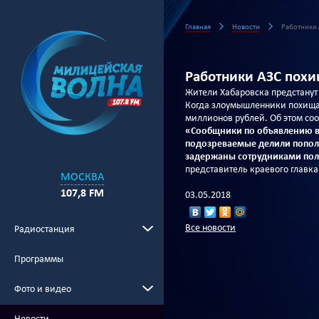
Главная
Новости
Работники 
Работники АЗС похи
Жители Хабаровска предстанут 
Когда злоумышленники похищал
миллионов рублей. Об этом со
«Сообщники
по объявлению в 
подозреваемые делили попола
задержаны сотрудниками пол
представитель краевого главк
МОСКВА
107,8 FM
03.05.2018
Все новости
Радиостанция
Программы
Фото и видео